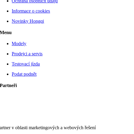
Ochrana osobních údajů
Informace o cookies
Novinky Hongqi
Menu
Modely
Prodejci a servis
Testovací jízda
Podat podnět
Partneři
artner v oblasti marketingových a webových řešení