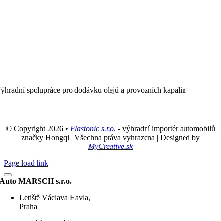
ýhradní spolupráce pro dodávku olejů a provozních kapalin
© Copyright 2026 •
Plastonic s.r.o.
- výhradní importér automobilů
značky Hongqi | Všechna práva vyhrazena | Designed by
MyCreative.sk
Page load link
Auto MARSCH s.r.o.
Letiště Václava Havla,
Praha