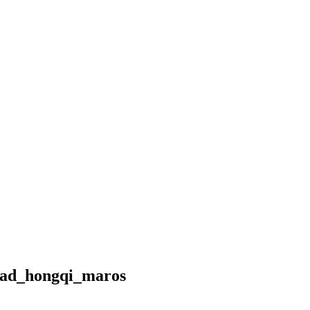
Skip
to
content
ad_hongqi_maros