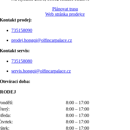
Plánovat trasu
Web stránka prodejce
Kontakt prodej:
735158090
prodej.hongqi@olfincarpalace.cz
Kontakt servis:
735158080
servis.hongqi@olfincarpalace.cz
Otevírací doba:
PRODEJ
ondělí:
8:00 – 17:00
Úterý:
8:00 – 17:00
tředa:
8:00 – 17:00
tvrtek:
8:00 – 17:00
átek:
8:00 – 17:00