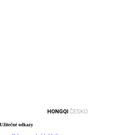
HONGQI
ČESKO
Užitečné odkazy