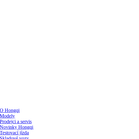
O Hongqi
Modely
Prodejci a servis
Novinky Hongqi
Testovací jízda
Skladové vozy