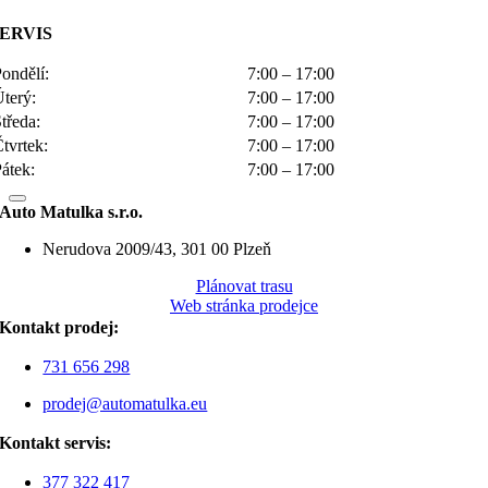
SERVIS
ondělí:
7:00 – 17:00
Úterý:
7:00 – 17:00
tředa:
7:00 – 17:00
tvrtek:
7:00 – 17:00
átek:
7:00 – 17:00
Auto Matulka s.r.o.
Nerudova 2009/43, 301 00 Plzeň
Plánovat trasu
Web stránka prodejce
Kontakt prodej:
731 656 298
prodej@automatulka.eu
Kontakt servis:
377 322 417