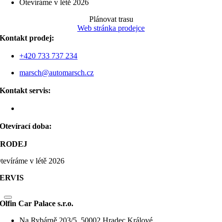
Otevíráme v létě 2026
Plánovat trasu
Web stránka prodejce
Kontakt prodej:
+420 733 737 234
marsch@automarsch.cz
Kontakt servis:
Otevírací doba:
PRODEJ
tevíráme v létě 2026
SERVIS
Olfin Car Palace s.r.o.
Na Rybárně 203/5, 50002 Hradec Králové